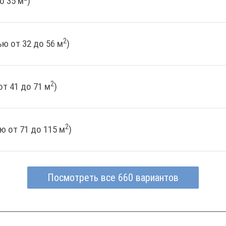
о 35 м
)
2
ю от 32 до 56 м
)
2
т 41 до 71 м
)
2
ю от 71 до 115 м
)
Посмотреть все 660 вариантов