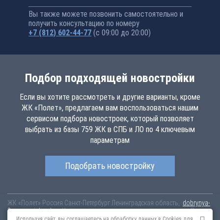
Вы также можете позвонить самостоятельно и
получить консультацию по номеру
+7 (812) 602-44-77
(с 09:00 до 20:00)
Подбор подходящей новостройки
Если вы хотите рассмотреть и другие варианты, кроме
ЖК «Полет», предлагаем вам воспользоваться нашим
сервисом подбора новостроек, который позволяет
выбрать из базы 759 ЖК в СПБ и ЛО по 4 ключевым
параметрам
Подобрать новостройку
ЖК «Полет»
Россия
Санкт-Петербург
Ленинградская область,
dobrynya-
3.novopoisk.spb.ru
Купить квартиру в новом жилом комплексе «Полет»
от «ГК СТОУН» В Пушкинском районе. Квартиры различных
Используя сайт, вы соглашаетесь на обработку данных в Cookies для